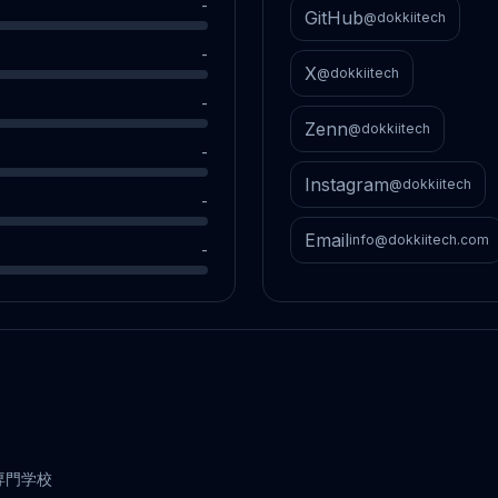
-
GitHub
@dokkiitech
-
X
@dokkiitech
-
Zenn
@dokkiitech
-
Instagram
@dokkiitech
-
Email
info@dokkiitech.com
-
専門学校